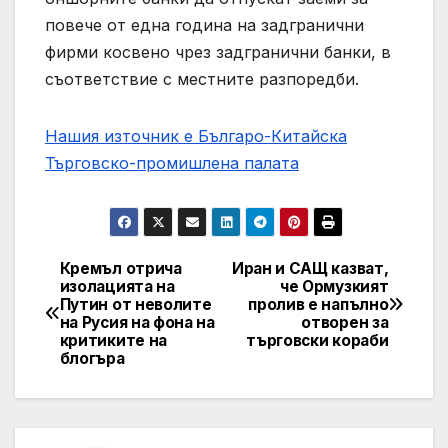
повече от една година на задгранични
фирми косвено чрез задгранични банки, в
съответствие с местните разпоредби.
Нашия източник е Българо-Китайска
Търговско-промишлена палaта
Кремъл отрича
Иран и САЩ казват,
Post
изолацията на
че Ормузкият
Путин от неволите
пролив е напълно
navigation
на Русия на фона на
отворен за
критиките на
търговски кораби
блогъра