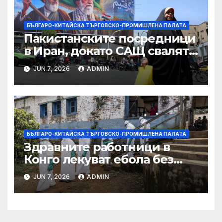
търговията
БЪЛГАРО-КИТАЙСКА ТЪРГОВСКО-ПРОМИШЛЕНА ПАЛАТА
Пакистанските посредници
в Иран, докато САЩ свалят
дронове, Ливан търси мир
JUN 7, 2026
ADMIN
БЪЛГАРО-КИТАЙСКА ТЪРГОВСКО-ПРОМИШЛЕНА ПАЛАТА
Здравните работници в
Конго лекуват ебола без
заплащане, докато СЗО
JUN 7, 2026
ADMIN
търси ресурси