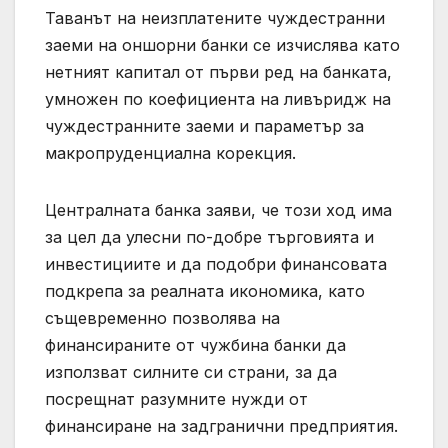
Таванът на неизплатените чуждестранни
заеми на оншорни банки се изчислява като
нетният капитал от първи ред на банката,
умножен по коефициента на ливъридж на
чуждестранните заеми и параметър за
макропруденциална корекция.
Централната банка заяви, че този ход има
за цел да улесни по-добре търговията и
инвестициите и да подобри финансовата
подкрепа за реалната икономика, като
същевременно позволява на
финансираните от чужбина банки да
използват силните си страни, за да
посрещнат разумните нужди от
финансиране на задгранични предприятия.