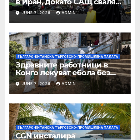
в Иран, докато САЩ свалят
дронове, Ливан търси мир
JUNE 7, 2026
ADMIN
БЪЛГАРО-КИТАЙСКА ТЪРГОВСКО-ПРОМИШЛЕНА ПАЛАТА
Здравните работници в
Конго лекуват ебола без
заплащане, докато СЗО
JUNE 7, 2026
ADMIN
търси ресурси
БЪЛГАРО-КИТАЙСКА ТЪРГОВСКО-ПРОМИШЛЕНА ПАЛАТА
CGN инсталира