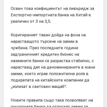
Освен това коефициентът на ливъридж за
Експортно-импортната банка на Китай е
увеличен от 3 на 3,5.
Коригираният таван дойде на фона на
нарастващото търсене на заеми в
чужбина. През последните години
задграничният кредитен бизнес на
наземните банки се разраства стабилно, с
нарастващ дял на деноминираните в юани
заеми, което играе положителна роля в
подкрепата на китайските компании да
„излизат в световен мащаб“.
Новите правила също така позволяват на
оншорните банки да отпускат заеми за