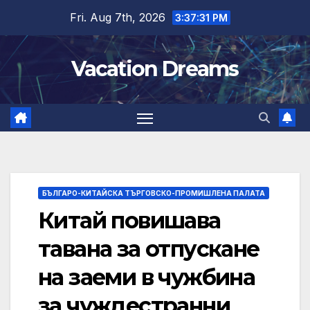
Skip
Fri. Aug 7th, 2026
3:37:32 PM
to
content
Vacation Dreams
БЪЛГАРО-КИТАЙСКА ТЪРГОВСКО-ПРОМИШЛЕНА ПАЛАТА
Китай повишава
тавана за отпускане
на заеми в чужбина
за чуждестранни