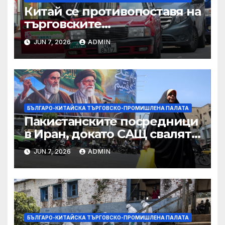
Китай се противопоставя на
търговските
ограничителни мерки на
JUN 7, 2026
ADMIN
САЩ във връзка с искове за
принудителен труд:
Министерство на
търговията
БЪЛГАРО-КИТАЙСКА ТЪРГОВСКО-ПРОМИШЛЕНА ПАЛАТА
Пакистанските посредници
в Иран, докато САЩ свалят
дронове, Ливан търси мир
JUN 7, 2026
ADMIN
БЪЛГАРО-КИТАЙСКА ТЪРГОВСКО-ПРОМИШЛЕНА ПАЛАТА