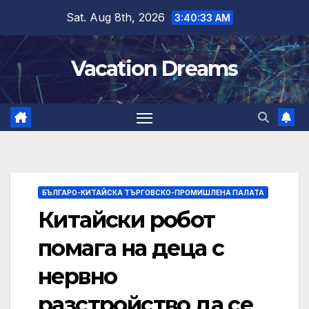
Skip
Sat. Aug 8th, 2026
3:40:34 AM
to
content
Vacation Dreams
БЪЛГАРО-КИТАЙСКА ТЪРГОВСКО-ПРОМИШЛЕНА ПАЛАТА
Китайски робот
помага на деца с
нервно
разстройство да се