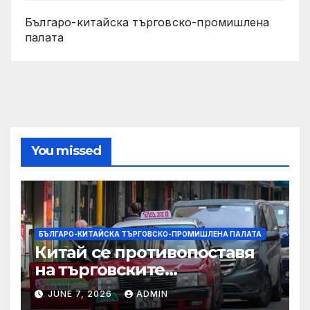
Българо-китайска търговско-промишлена
палата
You missed
БЪЛГАРО-КИТАЙСКА ТЪРГОВСКО-ПРОМИШЛЕНА ПАЛАТА
Китай се противопоставя
на търговските
ограничителни мерки на
JUNE 7, 2026
ADMIN
САЩ във връзка с искове за