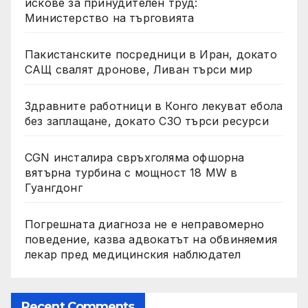
искове за принудителен труд:
Министерство на търговията
Пакистанските посредници в Иран, докато
САЩ свалят дронове, Ливан търси мир
Здравните работници в Конго лекуват ебола
без заплащане, докато СЗО търси ресурси
CGN инсталира свръхголяма офшорна
вятърна турбина с мощност 18 MW в
Гуангдонг
Погрешната диагноза не е неправомерно
поведение, казва адвокатът на обвиняемия
лекар пред медицинския наблюдател
Recent Comments