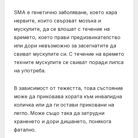
SMA е генетично заболяване, което кара
нервите, които свързват мозъка и
мускулите, да се влошат с течение на
времето, което прави предизвикателство
или дори невъзможно за засегнатите да
свиват мускулите си. С течение на времето
техните мускулите се свиват поради липса
на употреба.
В зависимост от тежестта, това състояние
може да приковава хората към инвалидна
количка или да ги остави приковани на
легло. Може също така да затрудни
храненето и дори дишането, понякога
фатално.