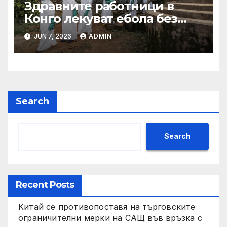
Здравните работници в
Конго лекуват ебола без
заплащане, докато СЗО
JUN 7, 2026
ADMIN
търси ресурси
Search
Search
Recent Posts
Китай се противопоставя на търговските
ограничителни мерки на САЩ във връзка с