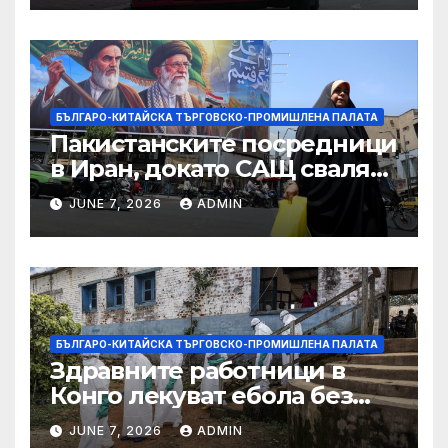
принудителен труд:
Министерство на
търговията
БЪЛГАРО-КИТАЙСКА ТЪРГОВСКО-ПРОМИШЛЕНА ПАЛАТА
Пакистанските посредници
в Иран, докато САЩ свалят
дронове, Ливан търси мир
JUNE 7, 2026
ADMIN
БЪЛГАРО-КИТАЙСКА ТЪРГОВСКО-ПРОМИШЛЕНА ПАЛАТА
Здравните работници в
Конго лекуват ебола без
заплащане, докато СЗО
JUNE 7, 2026
ADMIN
търси ресурси