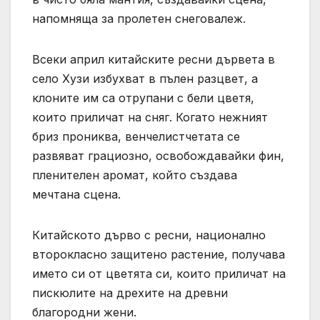
напомняща за пролетен снеговалеж.
Всеки април китайските ресни дървета в
село Хузи избухват в пълен разцвет, а
клоните им са отрупани с бели цветя,
които приличат на сняг. Когато нежният
бриз прониква, венчелистчетата се
развяват грациозно, освобождавайки фин,
пленителен аромат, който създава
мечтана сцена.
Китайското дърво с ресни, национално
второкласно защитено растение, получава
името си от цветята си, които приличат на
пискюлите на дрехите на древни
благородни жени.