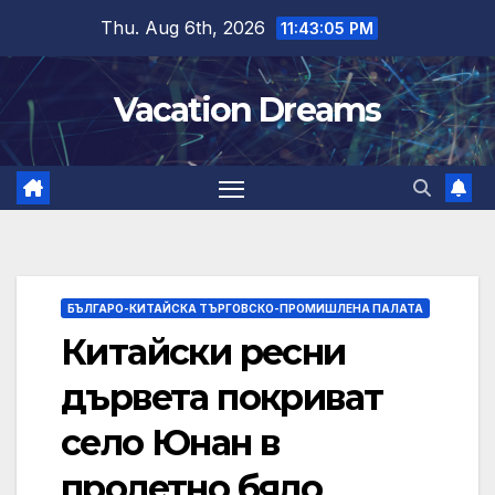
Skip
Thu. Aug 6th, 2026
11:43:06 PM
to
content
Vacation Dreams
БЪЛГАРО-КИТАЙСКА ТЪРГОВСКО-ПРОМИШЛЕНА ПАЛАТА
Китайски ресни
дървета покриват
село Юнан в
пролетно бяло