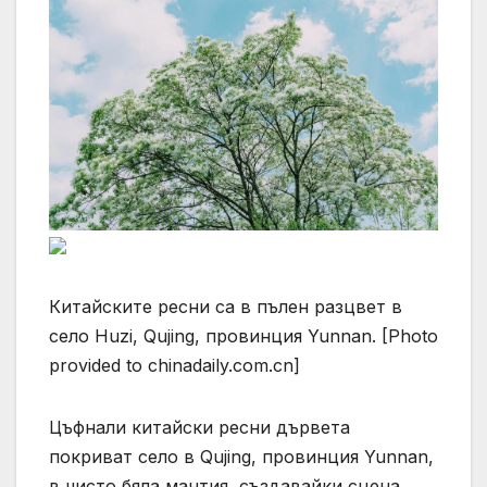
Китайските ресни са в пълен разцвет в
село Huzi, Qujing, провинция Yunnan. [Photo
provided to chinadaily.com.cn]
Цъфнали китайски ресни дървета
покриват село в Qujing, провинция Yunnan,
в чисто бяла мантия, създавайки сцена,