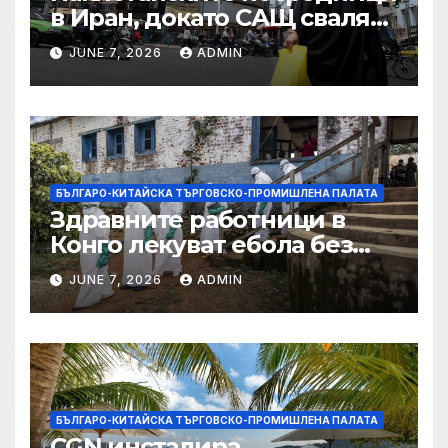
в Иран, докато САЩ свалят
дронове, Ливан търси мир
JUNE 7, 2026
ADMIN
БЪЛГАРО-КИТАЙСКА ТЪРГОВСКО-ПРОМИШЛЕНА ПАЛАТА
Здравните работници в
Конго лекуват ебола без
заплащане, докато СЗО
JUNE 7, 2026
ADMIN
търси ресурси
БЪЛГАРО-КИТАЙСКА ТЪРГОВСКО-ПРОМИШЛЕНА ПАЛАТА
CGN инсталира