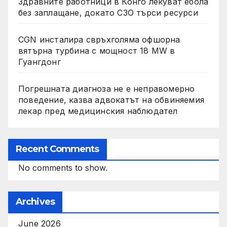
Здравните работници в Конго лекуват ебола
без заплащане, докато СЗО търси ресурси
CGN инсталира свръхголяма офшорна
вятърна турбина с мощност 18 MW в
Гуангдонг
Погрешната диагноза не е неправомерно
поведение, казва адвокатът на обвиняемия
лекар пред медицинския наблюдател
Recent Comments
No comments to show.
Archives
June 2026