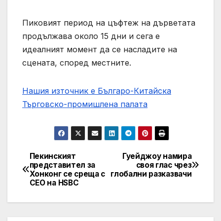
Пиковият период на цъфтеж на дърветата
продължава около 15 дни и сега е
идеалният момент да се насладите на
сцената, според местните.
Нашия източник е Българо-Китайска
Търговско-промишлена палaта
Пекинският
Гуейджоу намира
Post
представител за
своя глас чрез
Хонконг се среща с
глобални разказвачи
navigation
CEO на HSBC