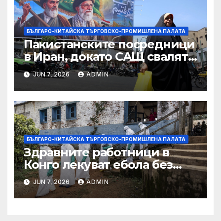
търговията
БЪЛГАРО-КИТАЙСКА ТЪРГОВСКО-ПРОМИШЛЕНА ПАЛАТА
Пакистанските посредници
в Иран, докато САЩ свалят
дронове, Ливан търси мир
JUN 7, 2026
ADMIN
БЪЛГАРО-КИТАЙСКА ТЪРГОВСКО-ПРОМИШЛЕНА ПАЛАТА
Здравните работници в
Конго лекуват ебола без
заплащане, докато СЗО
JUN 7, 2026
ADMIN
търси ресурси