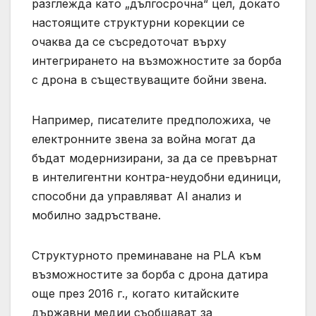
разглежда като „дългосрочна“ цел, докато
настоящите структурни корекции се
очаква да се съсредоточат върху
интегрирането на възможностите за борба
с дрона в съществуващите бойни звена.
Например, писателите предположиха, че
електронните звена за война могат да
бъдат модернизирани, за да се превърнат
в интелигентни контра-неудобни единици,
способни да управляват AI анализ и
мобилно задръстване.
Структурното преминаване на PLA към
възможностите за борба с дрона датира
още през 2016 г., когато китайските
държавни медии съобщават за