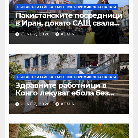
БЪЛГАРО-КИТАЙСКА ТЪРГОВСКО-ПРОМИШЛЕНА ПАЛАТА
Пакистанските посредници
в Иран, докато САЩ свалят
дронове, Ливан търси мир
JUNE 7, 2026
ADMIN
БЪЛГАРО-КИТАЙСКА ТЪРГОВСКО-ПРОМИШЛЕНА ПАЛАТА
Здравните работници в
Конго лекуват ебола без
заплащане, докато СЗО
JUNE 7, 2026
ADMIN
търси ресурси