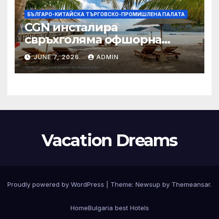
БЪЛГАРО-КИТАЙСКА ТЪРГОВСКО-ПРОМИШЛЕНА ПАЛАТА
CGN инсталира
свръхголяма офшорна
вятърна турбина с мощност
JUNE 7, 2026
ADMIN
18 MW в Гуангдонг
Vacation Dreams
Proudly powered by WordPress
|
Theme:
Newsup
by
Themeansar
.
Home
Bulgaria best Hotels