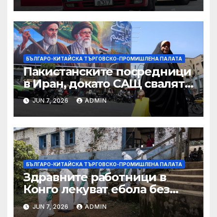
САЩ във връзка с искове за
принудителен труд:
Министерство на
търговията
БЪЛГАРО-КИТАЙСКА ТЪРГОВСКО-ПРОМИШЛЕНА ПАЛАТА
Пакистанските посредници
в Иран, докато САЩ свалят
дронове, Ливан търси мир
JUN 7, 2026
ADMIN
БЪЛГАРО-КИТАЙСКА ТЪРГОВСКО-ПРОМИШЛЕНА ПАЛАТА
Здравните работници в
Конго лекуват ебола без
заплащане, докато СЗО
JUN 7, 2026
ADMIN
търси ресурси