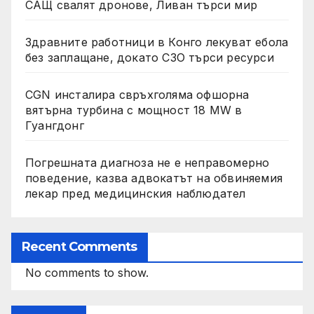
САЩ свалят дронове, Ливан търси мир
Здравните работници в Конго лекуват ебола
без заплащане, докато СЗО търси ресурси
CGN инсталира свръхголяма офшорна
вятърна турбина с мощност 18 MW в
Гуангдонг
Погрешната диагноза не е неправомерно
поведение, казва адвокатът на обвиняемия
лекар пред медицинския наблюдател
Recent Comments
No comments to show.