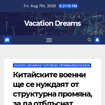
Skip
Fri. Aug 7th, 2026
6:21:20 PM
to
content
Vacation Dreams
БЪЛГАРО-КИТАЙСКА ТЪРГОВСКО-ПРОМИШЛЕНА ПАЛАТА
Китайските военни
ще се нуждаят от
структурна промяна,
за да отблъснат