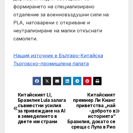
формирането на специализирано
отделение за военновъздушни сили на
PLA, натоварени с откриване и
неутрализиране на малки откъснати
самолети.
Нашия източник е Българо-Китайска
Търговско-промишлена палaта
Китайският LI,
Китайският
Post
Бразилия Lula залага
премиер Ли Кианг
съвместни усилия
приветства „най
navigation
за привеждане на AI
-доброто в
в земеделието в
историята“
двете им страни
Бразилия, докато се
среща с Лула в Рио