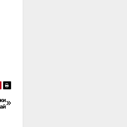
ски
ай