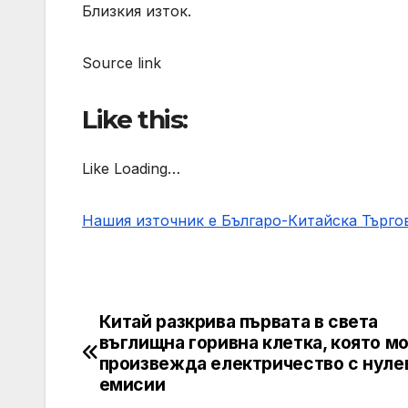
Близкия изток.
Source link
Like this:
Like Loading…
Нашия източник е Българо-Китайска Търг
Китай разкрива първата в света
Post
въглищна горивна клетка, която м
navigation
произвежда електричество с нуле
емисии