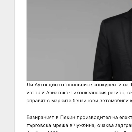
Ли Аутоедин от основните конкуренти на T
изток и Азиатско-Тихоокеанския регион, с
справят с марките бензинови автомобили 
Базираният в Пекин производител на елект
търговска мрежа в чужбина, очаква задгра