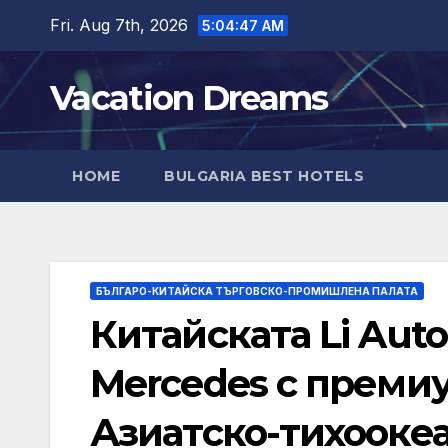
Skip
Fri. Aug 7th, 2026
5:04:48 AM
to
content
Vacation Dreams
HOME
BULGARIA BEST HOTELS
БЪЛГАРО-КИТАЙСКА ТЪРГОВСКО-ПРОМИШЛЕНА ПАЛАТА
Китайската Li Aut
Mercedes с премиу
Азиатско-тихооке