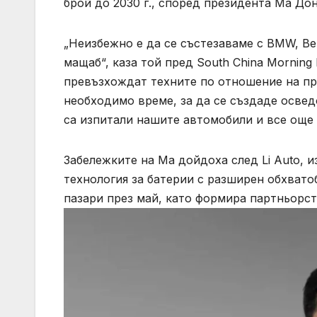
брой до 2030 г., според президента Ма Дон
„Неизбежно е да се състезаваме с BMW, Ben
мащаб“, каза той пред South China Morning
превъзхождат техните по отношение на пр
необходимо време, за да се създаде освед
са изпитали нашите автомобили и все още 
Забележките на Ма дойдоха след Li Auto, 
технология за батерии с разширен обхвато
пазари през май, като формира партньорст