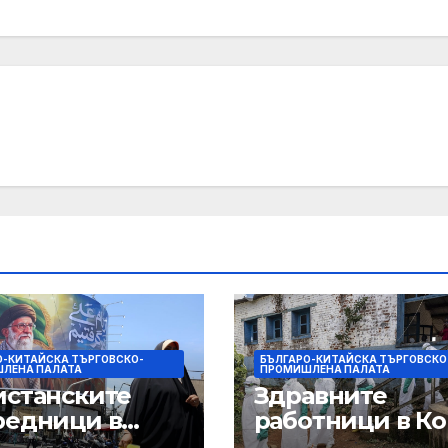
О-КИТАЙСКА ТЪРГОВСКО-
БЪЛГАРО-КИТАЙСКА ТЪРГОВСКО
ЛЕНА ПАЛАТА
ПРОМИШЛЕНА ПАЛАТА
истанските
Здравните
редници в
работници в Ко
н, докато САЩ
лекуват ебола 