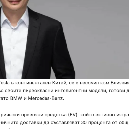
esla в континентален Китай, се е насочил към Близки
ъс своите първокласни интелигентни модели, готови д
като BMW и Mercedes-Benz.
рически превозни средства (EV), който активно изгр
ничните доставки да съставляват 30 процента от общ