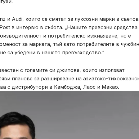
гуей.
z и Audi, които се смятат за луксозни марки в свето
 Post в интервю в събота. „Нашите превозни средства
оизводителност и потребителско изживяване, но е
оменост за марката, тъй като потребителите в чужбин
не са убедени в нашето превъзходство.“
известен с големите си джипове, които използват
бяви планове за разширяване на азиатско-тихоокеанс
ва с дистрибутори в Камбоджа, Лаос и Макао.