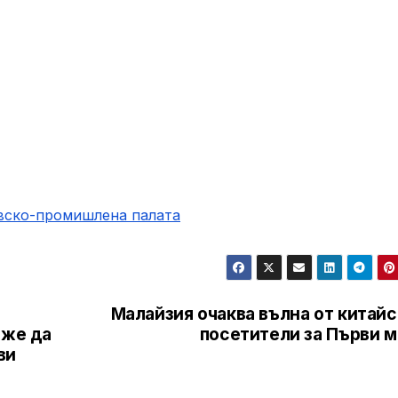
овско-промишлена палaта
Малайзия очаква вълна от китай
оже да
посетители за Първи м
ви