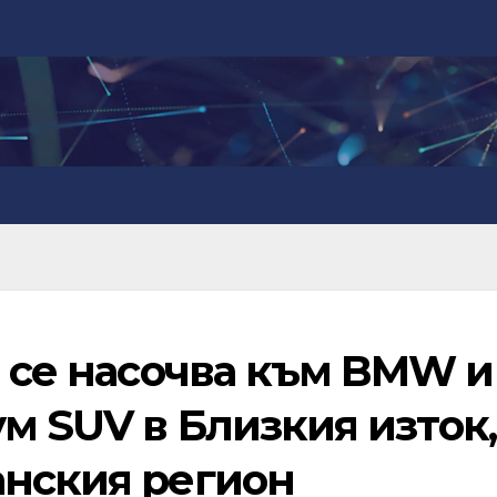
o се насочва към BMW и
м SUV в Близкия изток,
анския регион