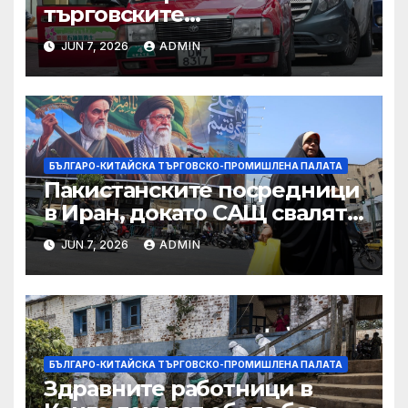
търговските
ограничителни мерки на
JUN 7, 2026
ADMIN
САЩ във връзка с искове за
принудителен труд:
Министерство на
търговията
БЪЛГАРО-КИТАЙСКА ТЪРГОВСКО-ПРОМИШЛЕНА ПАЛАТА
Пакистанските посредници
в Иран, докато САЩ свалят
дронове, Ливан търси мир
JUN 7, 2026
ADMIN
БЪЛГАРО-КИТАЙСКА ТЪРГОВСКО-ПРОМИШЛЕНА ПАЛАТА
Здравните работници в