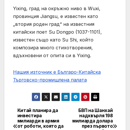
Yixing, град на окръжно ниво в Wuxi,
провинция Jiangsu, е известен като
„втория роден град“ на известния
китайски поет Su Dongpo (1037-1101),
известен също като Su Shi, който
композира много стихотворения,
вдъхновени от опита си в Yixing.
Нашия източник е Българо-Китайска
Търговско-промишлена палaта
Китай планира да
БВП на Шанхай
Post
инвестира
надхвърля 198
милиарди в армия
милиарда долара
navigation
от роботи, която да
през първото