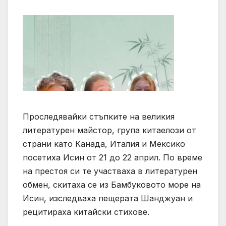
Проследявайки стъпките на великия
литературен майстор, група китаелози от
страни като Канада, Италия и Мексико
посетиха Исин от 21 до 22 април. По време
на престоя си те участваха в литературен
обмен, скитаха се из Бамбуковото море на
Исин, ​​изследваха пещерата Шанджуан и
рецитираха китайски стихове.