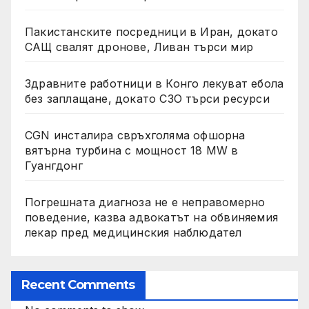
Пакистанските посредници в Иран, докато
САЩ свалят дронове, Ливан търси мир
Здравните работници в Конго лекуват ебола
без заплащане, докато СЗО търси ресурси
CGN инсталира свръхголяма офшорна
вятърна турбина с мощност 18 MW в
Гуангдонг
Погрешната диагноза не е неправомерно
поведение, казва адвокатът на обвиняемия
лекар пред медицинския наблюдател
Recent Comments