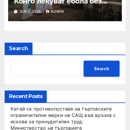
Конго лекуват ебола без
заплащане, докато СЗО
JUN 7, 2026
ADMIN
търси ресурси
Search
Search
Recent Posts
Китай се противопоставя на търговските
ограничителни мерки на САЩ във връзка с
искове за принудителен труд:
Министерство на търговията