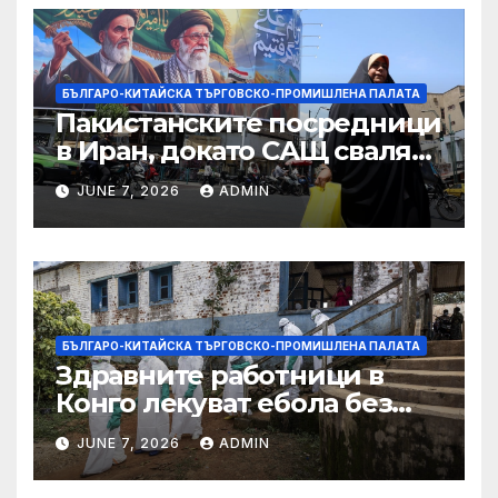
Министерство на
търговията
БЪЛГАРО-КИТАЙСКА ТЪРГОВСКО-ПРОМИШЛЕНА ПАЛАТА
Пакистанските посредници
в Иран, докато САЩ свалят
дронове, Ливан търси мир
JUNE 7, 2026
ADMIN
БЪЛГАРО-КИТАЙСКА ТЪРГОВСКО-ПРОМИШЛЕНА ПАЛАТА
Здравните работници в
Конго лекуват ебола без
заплащане, докато СЗО
JUNE 7, 2026
ADMIN
търси ресурси