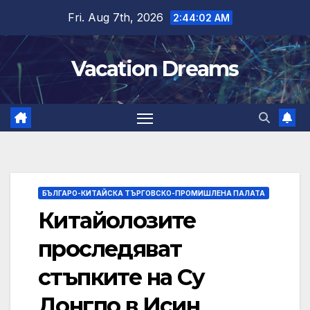
Skip
Fri. Aug 7th, 2026
2:44:03 AM
to
content
Vacation Dreams
БЪЛГАРО-КИТАЙСКА ТЪРГОВСКО-ПРОМИШЛЕНА ПАЛАТА
Китайолозите
проследяват
стъпките на Су
Донгпо в Исин