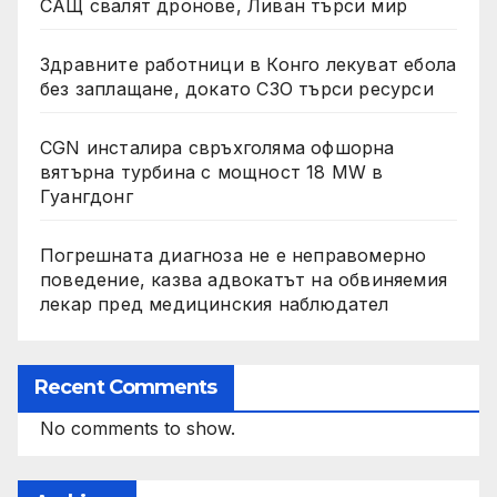
САЩ свалят дронове, Ливан търси мир
Здравните работници в Конго лекуват ебола
без заплащане, докато СЗО търси ресурси
CGN инсталира свръхголяма офшорна
вятърна турбина с мощност 18 MW в
Гуангдонг
Погрешната диагноза не е неправомерно
поведение, казва адвокатът на обвиняемия
лекар пред медицинския наблюдател
Recent Comments
No comments to show.