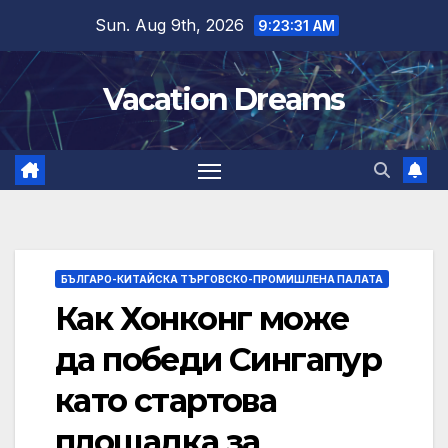
Skip
Sun. Aug 9th, 2026
9:23:32 AM
to
content
Vacation Dreams
БЪЛГАРО-КИТАЙСКА ТЪРГОВСКО-ПРОМИШЛЕНА ПАЛАТА
Как Хонконг може
да победи Сингапур
като стартова
площадка за