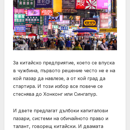
За китайско предприятие, което се впуска
в чужбина, първото решение често не е на
кой пазар да навлезе, а от кой град да
стартира. И този избор все повече се
стеснява до Хонконг или Сингапур.
И двете предлагат дълбоки капиталови
пазари, системи на обичайното право и
талант, говорещ китайски. И двамата