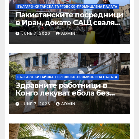
БЪЛГАРО-КИТАЙСКА ТЪРГОВСКО-ПРОМИШЛЕНА ПАЛАТА
Пакистанските посредници
в Иран, докато САЩ свалят
дронове, Ливан търси мир
JUNE 7, 2026
ADMIN
БЪЛГАРО-КИТАЙСКА ТЪРГОВСКО-ПРОМИШЛЕНА ПАЛАТА
Здравните работници в
Конго лекуват ебола без
заплащане, докато СЗО
JUNE 7, 2026
ADMIN
търси ресурси