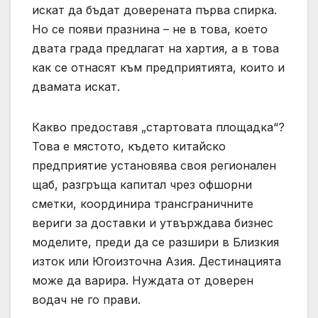
искат да бъдат доверената първа спирка.
Но се появи празнина – не в това, което
двата града предлагат на хартия, а в това
как се отнасят към предприятията, които и
двамата искат.
Какво предоставя „стартовата площадка“?
Това е мястото, където китайско
предприятие установява своя регионален
щаб, разгръща капитал чрез офшорни
сметки, координира трансграничните
вериги за доставки и утвърждава бизнес
моделите, преди да се разшири в Близкия
изток или Югоизточна Азия. Дестинацията
може да варира. Нуждата от доверен
водач не го прави.