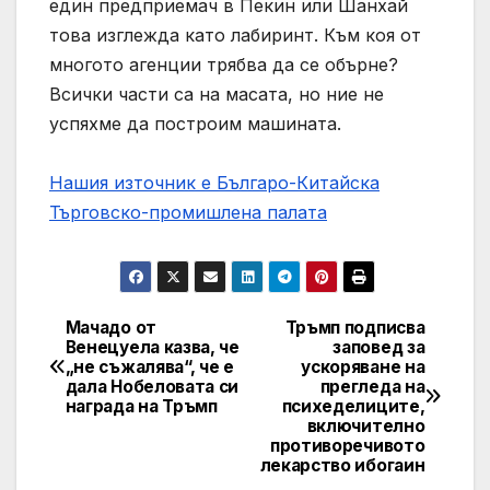
един предприемач в Пекин или Шанхай
това изглежда като лабиринт. Към коя от
многото агенции трябва да се обърне?
Всички части са на масата, но ние не
успяхме да построим машината.
Нашия източник е Българо-Китайска
Търговско-промишлена палaта
Мачадо от
Тръмп подписва
Post
Венецуела казва, че
заповед за
„не съжалява“, че е
ускоряване на
navigation
дала Нобеловата си
прегледа на
награда на Тръмп
психеделиците,
включително
противоречивото
лекарство ибогаин