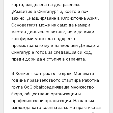
карта, разделена на два раздела:
„Развитие в Сингапур“ и, което е по-
важно, „Разширяване в Югоизточна Азия“.
Основателят може не само да намери
местен данъчен съветник, но и да види
кои фирми могат да подкрепят
преместването му в Банкок или Джакарта.
Сингапур е готов за следващия си ход,
преди дори да е стъпил в страната.
В Хонконг контрастът е ярък. Миналата
година правителството стартира Работна
група GoGlobalобединяваща множество
бюра, обществени организации и
професионални организации. На хартия
изглежда като военна зала. На практика за