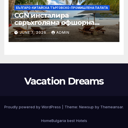
БЪЛГАРО-КИТАЙСКА ТЪРГОВСКО-ПРОМИШЛЕНА ПАЛАТА
CGN инсталира
свръхголяма офшорна
вятърна турбина с мощност
JUNE 7, 2026
ADMIN
18 MW в Гуангдонг
Vacation Dreams
Proudly powered by WordPress
|
Theme:
Newsup
by
Themeansar
.
Home
Bulgaria best Hotels