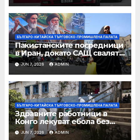
САЩ във връзка с искове за
принудителен труд:
Министерство на
търговията
БЪЛГАРО-КИТАЙСКА ТЪРГОВСКО-ПРОМИШЛЕНА ПАЛАТА
Пакистанските посредници
в Иран, докато САЩ свалят
дронове, Ливан търси мир
JUN 7, 2026
ADMIN
БЪЛГАРО-КИТАЙСКА ТЪРГОВСКО-ПРОМИШЛЕНА ПАЛАТА
Здравните работници в
Конго лекуват ебола без
заплащане, докато СЗО
JUN 7, 2026
ADMIN
търси ресурси