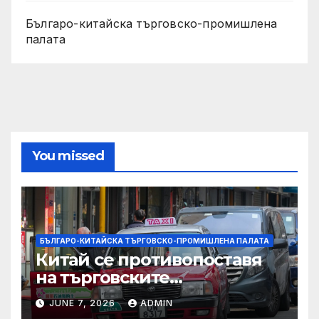
Българо-китайска търговско-промишлена
палата
You missed
БЪЛГАРО-КИТАЙСКА ТЪРГОВСКО-ПРОМИШЛЕНА ПАЛАТА
Китай се противопоставя
на търговските
ограничителни мерки на
JUNE 7, 2026
ADMIN
САЩ във връзка с искове за