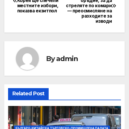
Корея ще спечели
оръдие, за да
navigation
местните избори,
стреляте по комари
показва екзитпол
— преосмисляне на
разходите за
изводи
By
admin
Related Post
БЪЛГАРО-КИТАЙСКА ТЪРГОВСКО-ПРОМИШЛЕНА ПАЛАТА