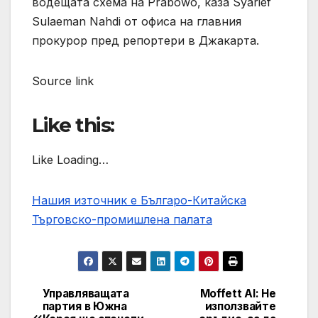
водещата схема на Prabowo, каза Syarief
Sulaeman Nahdi от офиса на главния
прокурор пред репортери в Джакарта.
Source link
Like this:
Like Loading…
Нашия източник е Българо-Китайска
Търговско-промишлена палaта
Управляващата
Moffett AI: Не
Post
партия в Южна
използвайте