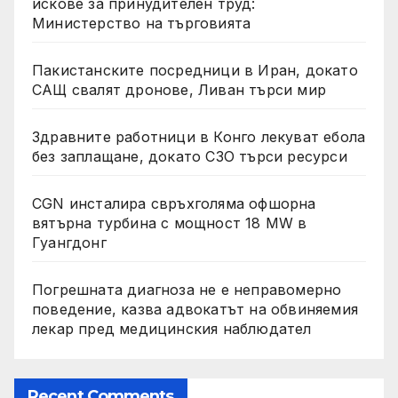
искове за принудителен труд:
Министерство на търговията
Пакистанските посредници в Иран, докато
САЩ свалят дронове, Ливан търси мир
Здравните работници в Конго лекуват ебола
без заплащане, докато СЗО търси ресурси
CGN инсталира свръхголяма офшорна
вятърна турбина с мощност 18 MW в
Гуангдонг
Погрешната диагноза не е неправомерно
поведение, казва адвокатът на обвиняемия
лекар пред медицинския наблюдател
Recent Comments