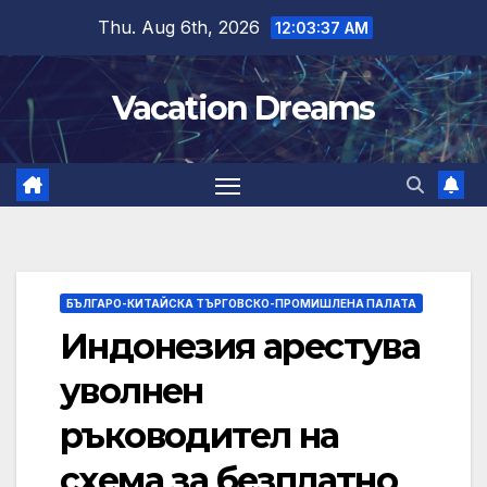
Skip
Thu. Aug 6th, 2026
12:03:38 AM
to
content
Vacation Dreams
БЪЛГАРО-КИТАЙСКА ТЪРГОВСКО-ПРОМИШЛЕНА ПАЛАТА
Индонезия арестува
уволнен
ръководител на
схема за безплатно