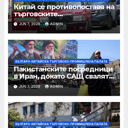
Китай се противопоставя на
търговските
ограничителни мерки на
JUN 7, 2026
ADMIN
САЩ във връзка с искове за
принудителен труд:
Министерство на
търговията
БЪЛГАРО-КИТАЙСКА ТЪРГОВСКО-ПРОМИШЛЕНА ПАЛАТА
Пакистанските посредници
в Иран, докато САЩ свалят
дронове, Ливан търси мир
JUN 7, 2026
ADMIN
БЪЛГАРО-КИТАЙСКА ТЪРГОВСКО-ПРОМИШЛЕНА ПАЛАТА