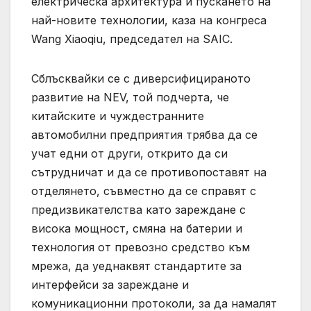
електрическа архитектура и пускането на
най-новите технологии, каза на конгреса
Wang Xiaoqiu, председател на SAIC.
Сблъсквайки се с диверсифицираното
развитие на NEV, той подчерта, че
китайските и чуждестранните
автомобилни предприятия трябва да се
учат едни от други, открито да си
сътрудничат и да се противопоставят на
отделянето, съвместно да се справят с
предизвикателства като зареждане с
висока мощност, смяна на батерии и
технология от превозно средство към
мрежа, да уеднаквят стандартите за
интерфейси за зареждане и
комуникационни протоколи, за да намалят