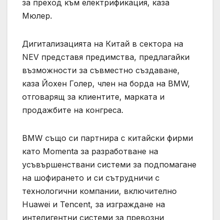
за преход към електрификация, каза
Мюлер.
Дигитализацията на Китай в сектора на
NEV представя предимства, предлагайки
възможности за съвместно създаване,
каза Йохен Голер, член на борда на BMW,
отговарящ за клиентите, марката и
продажбите на конгреса.
BMW също си партнира с китайски фирми
като Momenta за разработване на
усъвършенствани системи за подпомагане
на шофирането и си сътрудничи с
технологични компании, включително
Huawei и Tencent, за изграждане на
интелигентни системи за превозни