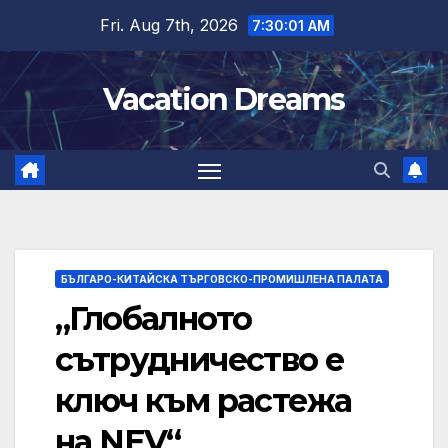
Skip
Fri. Aug 7th, 2026
7:30:02 AM
to
content
Vacation Dreams
БЪЛГАРО-КИТАЙСКА ТЪРГОВСКО-ПРОМИШЛЕНА ПАЛАТА
„Глобалното
сътрудничество е
ключ към растежа
на NEV“