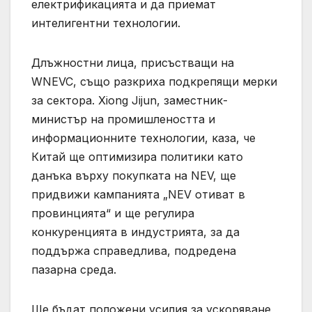
електрификацията и да приемат
интелигентни технологии.
Длъжностни лица, присъстващи на
WNEVC, също разкриха подкрепящи мерки
за сектора. Xiong Jijun, заместник-
министър на промишлеността и
информационните технологии, каза, че
Китай ще оптимизира политики като
данъка върху покупката на NEV, ще
придвижи кампанията „NEV отиват в
провинцията“ и ще регулира
конкуренцията в индустрията, за да
поддържа справедлива, подредена
пазарна среда.
Ще бъдат положени усилия за ускоряване