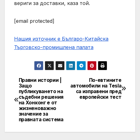
вериги за доставки, каза той.
[email protected]
Нашия източник е Българо-Китайска
Търговско-промишлена палaта
Правни истории |
По-евтините
Post
Защо
автомобили на Tesla
публикуването на
са изправени пред
navigation
съдебни решения
европейски тест
на Хонконг е от
жизненоважно
значение за
правната система