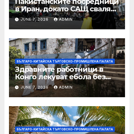
Пакистанските посредници
в Иран, докато САЩ свалят
дронове, Ливан търси мир
JUNE 7, 2026
ADMIN
БЪЛГАРО-КИТАЙСКА ТЪРГОВСКО-ПРОМИШЛЕНА ПАЛАТА
Здравните работници в
Конго лекуват ебола без
заплащане, докато СЗО
JUNE 7, 2026
ADMIN
търси ресурси
БЪЛГАРО-КИТАЙСКА ТЪРГОВСКО-ПРОМИШЛЕНА ПАЛАТА