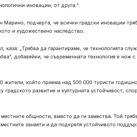
нологични иновации, от друга.“
н Марино, подчерта, че всички градски иновации тря
кото и художествено наследство.
, каза: „Трябва да гарантираме, че технологията служ
бва“, добавяйки, че съвременната технология е нож с
00 жители, който приема над 500 000 туристи годишно
у градското развитие и културната устойчивост, спо
 местните общности, вместо да ги замества. Той тряб
 местните занаяти и да подкрепя устойчивото поддъ