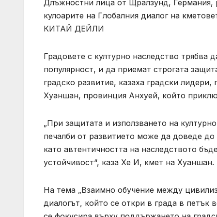
Длъжностни лица от Щралзунд, Германия, 
кулоарите на Глобалния диалог на кметове
КИТАЙ ДЕЙЛИ
Градовете с културно наследство трябва д
популярност, и да приемат строгата защит
градско развитие, казаха градски лидери,
Хуаншан, провинция Анхуей, който приклю
„При защитата и използването на културн
печалби от развитието може да доведе до
като автентичността на наследството бъде
устойчивост“, каза Хе И, кмет на Хуаншан.
На тема „Взаимно обучение между цивилиз
диалогът, който се откри в града в петък 
се фокусира върху поддържането на градс