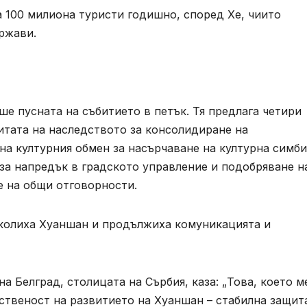
а 100 милиона туристи годишно, според Хе, чиито
ржави.
е пусната на събитието в петък. Тя предлага четири
итата на наследството за консолидиране на
а културния обмен за насърчаване на културна симби
за напредък в градското управление и подобряване н
е на общи отговорности.
иколиха Хуаншан и продължиха комуникацията и
а Белград, столицата на Сърбия, каза: „Това, което м
ственост на развитието на Хуаншан – стабилна защит