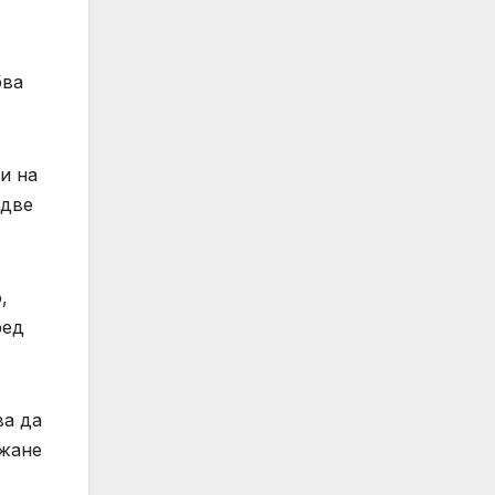
бва
и на
 две
,
ред
ва да
ржане