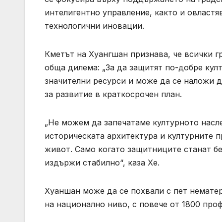
интелигентно управление, както и овластя
технологични иновации.
Кметът на Хуангшан признава, че всички г
обща дилема: „За да защитят по-добре кул
значителни ресурси и може да се наложи 
за развитие в краткосрочен план.
„Не можем да запечатаме културното насле
историческата архитектура и културните п
живот. Само когато защитниците станат б
издържи стабилно“, каза Хе.
Хуаншан може да се похвали с пет нематер
на национално ниво, с повече от 1800 про