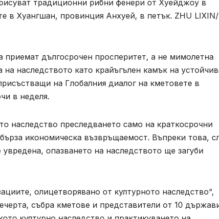
рисуват традиционни рибни фенери от Хуейджоу в
те в Хуангшан, провинция Анхуей, в петък. ZHU LIXIN/
а приемат дългосрочен просперитет, а не мимолетна
а на наследството като крайъгълен камък на устойчи
 присъстващи на Глобалния диалог на кметовете в
чи в неделя.
ото наследство преследването само на краткосрочни
 бърза икономическа възвръщаемост. Въпреки това, с
 увредена, опазването на наследството ще загуби
ациите, олицетворявано от културното наследство“,
вечерта, събра кметове и представители от 10 държав
кото културно наследство и практикуването на