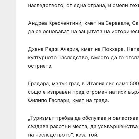
наследството, от една страна, и смели тех
Андреа Кресчентини, кмет на Серавале, Са
да се основават на защитата на историчес
Дхана Радж Ачария, кмет на Покхара, Непал
културното наследство, вместо да го отсла
остриета.
Градара, малък град в Италия със само 50
също е изправен пред огромен натиск върх
Филипо Гаспари, кмет на града.
„Туризмът трябва да обслужва и овластява
създава работни места, да усъвършенства
на наследството“, каза той.