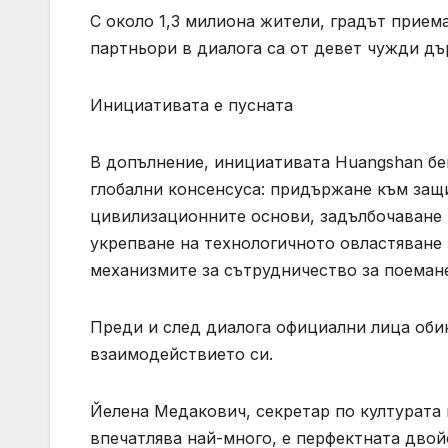
С около 1,3 милиона жители, градът прием
партньори в диалога са от девет чужди дъ
Инициативата е пусната
В допълнение, инициативата Huangshan беш
глобални консенсуса: придържане към защ
цивилизационните основи, задълбочаване н
укрепване на технологичното овластяване 
механизмите за сътрудничество за поеман
Преди и след диалога официални лица об
взаимодействието си.
Йелена Медакович, секретар по културата н
впечатлява най-много, е перфектната двой