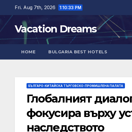
Skip
Fri. Aug 7th, 2026
1:10:35 PM
to
content
Vacation Dreams
HOME
BULGARIA BEST HOTELS
БЪЛГАРО-КИТАЙСКА ТЪРГОВСКО-ПРОМИШЛЕНА ПАЛАТА
Глобалният диалог
фокусира върху ус
наследството