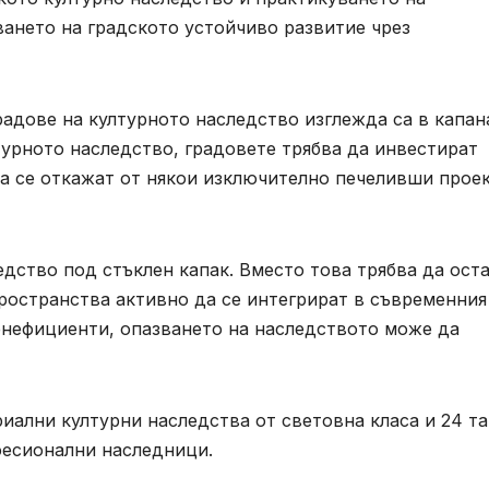
ването на градското устойчиво развитие чрез
радове на културното наследство изглежда са в капан
турното наследство, градовете трябва да инвестират
да се откажат от някои изключително печеливши прое
дство под стъклен капак. Вместо това трябва да ост
ространства активно да се интегрират в съвременния
енефициенти, опазването на наследството може да
иални културни наследства от световна класа и 24 т
фесионални наследници.