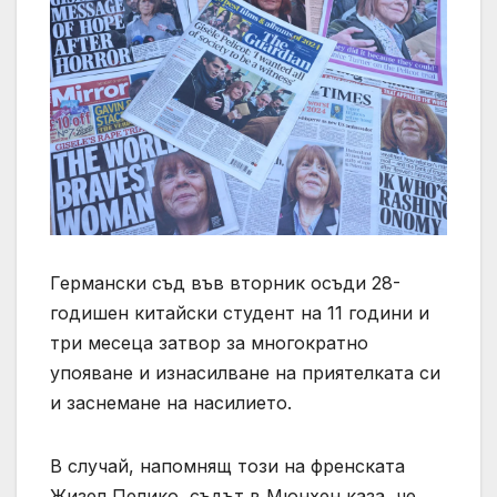
Германски съд във вторник осъди 28-
годишен китайски студент на 11 години и
три месеца затвор за многократно
упояване и изнасилване на приятелката си
и заснемане на насилието.
В случай, напомнящ този на френската
Жизел Пелико, съдът в Мюнхен каза, че