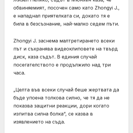
обвиняемият, посочен само като Zhongyi J.,
е нападнал приятелката си, докато тя е
била в безсъзнание, най-малко седем пъти.
Zhongyi J. заснема малтретирането всеки
път и съхранява видеоклиповете на твърд
диск, каза съдът. В единия случай
посегателството е продължило над три
часа.
„Целта във всеки случай беше жертвата да
бъде упоена толкова силно, че тя да не
показва защитни реакции, дори когато
изпитва силна болка“, се казва в
изявлението на съда.