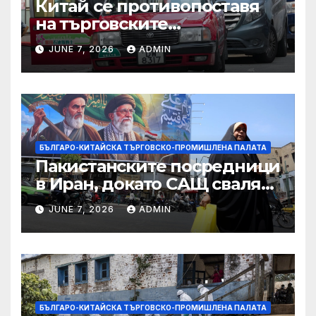
Китай се противопоставя
на търговските
ограничителни мерки на
JUNE 7, 2026
ADMIN
САЩ във връзка с искове за
принудителен труд:
Министерство на
търговията
БЪЛГАРО-КИТАЙСКА ТЪРГОВСКО-ПРОМИШЛЕНА ПАЛАТА
Пакистанските посредници
в Иран, докато САЩ свалят
дронове, Ливан търси мир
JUNE 7, 2026
ADMIN
БЪЛГАРО-КИТАЙСКА ТЪРГОВСКО-ПРОМИШЛЕНА ПАЛАТА