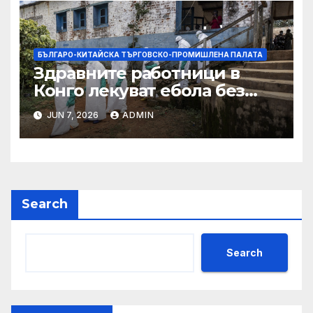
БЪЛГАРО-КИТАЙСКА ТЪРГОВСКО-ПРОМИШЛЕНА ПАЛАТА
Здравните работници в
Конго лекуват ебола без
заплащане, докато СЗО
JUN 7, 2026
ADMIN
търси ресурси
Search
Search