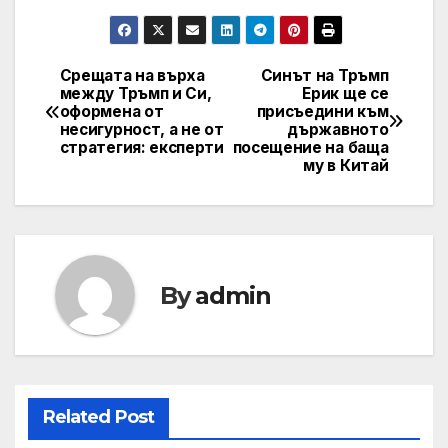
Срещата на върха
Синът на Тръмп
Post
между Тръмп и Си,
Ерик ще се
оформена от
присъедини към
navigation
несигурност, а не от
държавното
стратегия: експерти
посещение на баща
му в Китай
By
admin
Related Post