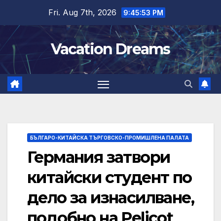
Skip
Fri. Aug 7th, 2026
9:45:54 PM
to
content
Vacation Dreams
БЪЛГАРО-КИТАЙСКА ТЪРГОВСКО-ПРОМИШЛЕНА ПАЛАТА
Германия затвори
китайски студент по
дело за изнасилване,
подобно на Pelicot