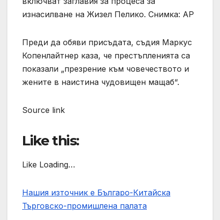
включват заглавия за процеса за
изнасилване на Жизел Пелико. Снимка: AP
Преди да обяви присъдата, съдия Маркус
Копенлайтнер каза, че престъпленията са
показали „презрение към човечеството и
жените в наистина чудовищен мащаб“.
Source link
Like this:
Like Loading…
Нашия източник е Българо-Китайска
Търговско-промишлена палaта