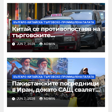
БЪЛГАРО-КИТАЙСКА ТЪРГОВСКО-ПРОМИШЛЕНА ПАЛАТА
Китай се противопоставя на
търговските
ограничителни мерки на
JUN 7, 2026
ADMIN
САЩ във връзка с искове за
принудителен труд:
Министерство на
търговията
БЪЛГАРО-КИТАЙСКА ТЪРГОВСКО-ПРОМИШЛЕНА ПАЛАТА
Пакистанските посредници
в Иран, докато САЩ свалят
дронове, Ливан търси мир
JUN 7, 2026
ADMIN