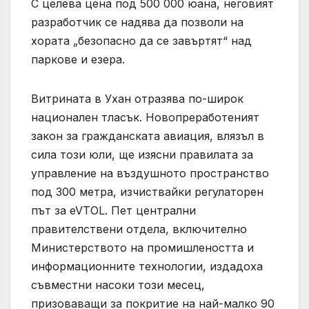
С целева цена под 500 000 юана, неговият
разработчик се надява да позволи на
хората „безопасно да се завъртят“ над
паркове и езера.
Витрината в Ухан отразява по-широк
национален тласък. Новопреработеният
закон за гражданската авиация, влязъл в
сила този юли, ще изясни правилата за
управление на въздушното пространство
под 300 метра, изчиствайки регулаторен
път за eVTOL. Пет централни
правителствени отдела, включително
Министерството на промишлеността и
информационните технологии, издадоха
съвместни насоки този месец,
призоваващи за покритие на най-малко 90