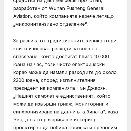
средства на дисплея беше прототип,
разработен от Wuhan Fusheng General
Aviation, който компанията нарече летящо
„микроинтензивно отделение“.
За разлика от традиционните хеликоптери,
които изискват разходи за спешно
спасяване, които достигат близо 10 000
юана на час, този чисто електрически
кораб може да намали разходите до около
2200 юана, според изпълнителния
президент на компанията Чън Джаоян.
„Нашият самолет е единственият, който
може да извърши триаж, мониторинг и
синхронизиране на данни в кабината“, каза
Чен, докато разкриваше интериор,
проектиран да побира носилка и преносим