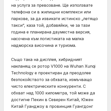
на услуга за превозване. Ще използвате
телефона си в жилищни комплекси или
паркове, за да извикате истинско „летящо
такси“, каза той, добавяйки, че за тази
година е планирана двуместна версия,
насочена към логистиката на малка
надморска височина и туризма.
Също така на дисплея, хибридният
накланящ се ротор V1000 на Wuhan Xunqi
Technology е проектиран да преодолее
безпокойството за обхвата, измъчващо
чисто електрическите конкуренти. С
обхват над 1000 километра, той може да
достигне Пекин в Северен Китай, Южен
Китай Гуанджоу в провинция Гуангдонг