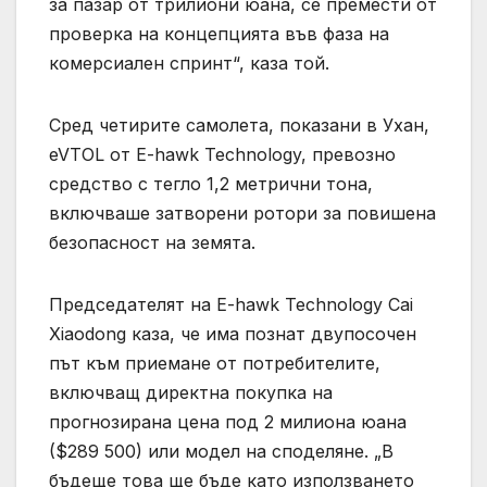
за пазар от трилиони юана, се премести от
проверка на концепцията във фаза на
комерсиален спринт“, каза той.
Сред четирите самолета, показани в Ухан,
eVTOL от E-hawk Technology, превозно
средство с тегло 1,2 метрични тона,
включваше затворени ротори за повишена
безопасност на земята.
Председателят на E-hawk Technology Cai
Xiaodong каза, че има познат двупосочен
път към приемане от потребителите,
включващ директна покупка на
прогнозирана цена под 2 милиона юана
($289 500) или модел на споделяне. „В
бъдеще това ще бъде като използването