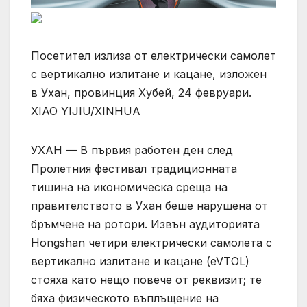
Посетител излиза от електрически самолет
с вертикално излитане и кацане, изложен
в Ухан, провинция Хубей, 24 февруари.
XIAO YIJIU/XINHUA
УХАН — В първия работен ден след
Пролетния фестивал традиционната
тишина на икономическа среща на
правителството в Ухан беше нарушена от
бръмчене на ротори. Извън аудиторията
Hongshan четири електрически самолета с
вертикално излитане и кацане (eVTOL)
стояха като нещо повече от реквизит; те
бяха физическото въплъщение на