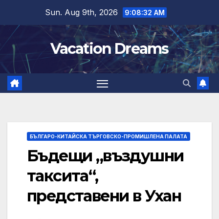
Skip
Sun. Aug 9th, 2026
9:08:33 AM
to
content
Vacation Dreams
БЪЛГАРО-КИТАЙСКА ТЪРГОВСКО-ПРОМИШЛЕНА ПАЛАТА
Бъдещи „въздушни
таксита“,
представени в Ухан