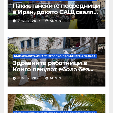
Пакистанските посредници
в Иран, докато САЩ свалят
дронове, Ливан търси мир
JUNE 7, 2026
ADMIN
БЪЛГАРО-КИТАЙСКА ТЪРГОВСКО-ПРОМИШЛЕНА ПАЛАТА
Здравните работници в
Конго лекуват ебола без
заплащане, докато СЗО
JUNE 7, 2026
ADMIN
търси ресурси