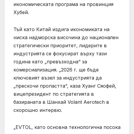
икономическата програма на провинция
Хубей.
Тъй като Китай издига икономиката на
ниска надморска височина до национален
стратегически приоритет, лидерите в
индустрията се фокусират върху тази
година като „превъзходна“ за
комерсиализация. „2026 г. ще бъде
ключовият възел за индустрията да
„прескочи пропастта“, каза Хуанг Сяофей,
вицепрезидент по стратегията в
базираната в Шанхай Volant Aerotech в
скорошно интервю.
„EVTOL, като основна технологична посока