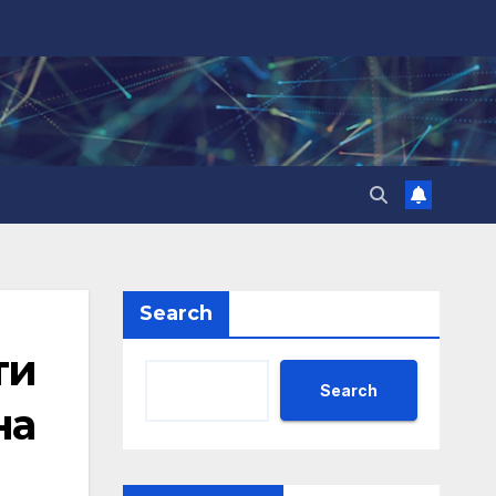
Search
ти
Search
на