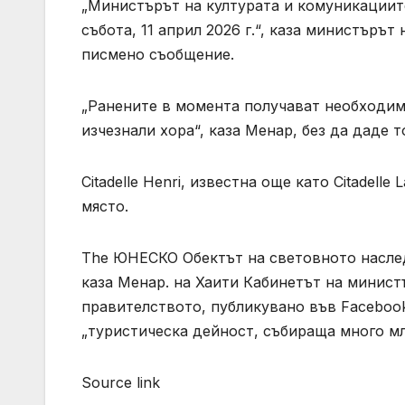
„Министърът на културата и комуникациит
събота, 11 април 2026 г.“, каза министъръ
писмено съобщение.
„Ранените в момента получават необходи
изчезнали хора“, каза Менар, без да даде 
Citadelle Henri, известна още като Citadelle
място.
The ЮНЕСКО Обектът на световното наслед
каза Менар. на Хаити Кабинетът на минист
правителството, публикувано във Facebook
„туристическа дейност, събираща много мл
Source link