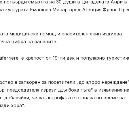
е потвърди смъртта на 30 души в Цитаделата Анри в
т на културата Еманюел Менар пред Агенция Франс Пре
мата медицинска помощ и спасителен екип издирва
точна цифра на ранените.
 Laferriere, е крепост от 19-ти век и популярно туристи
ство е затворен за посетители „до второ нареждане“
ър-председателя изрази „дълбока тъга“ в изявление н
, добавяйки, че катастрофата е станала по време на
ади хора“.