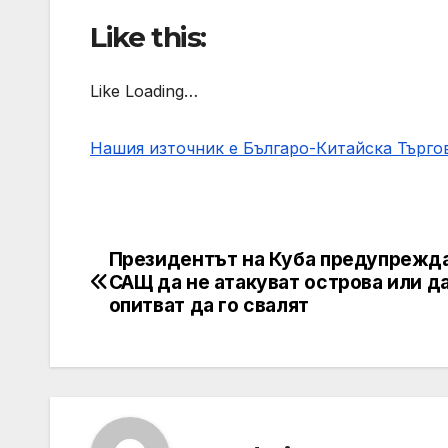
Like this:
Like Loading…
Нашия източник е Българо-Китайска Търг
Президентът на Куба предупрежд
Post
САЩ да не атакуват острова или да
navigation
опитват да го свалят