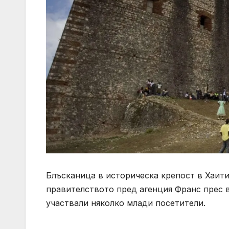
Блъсканица в историческа крепост в Хаити
правителството пред агенция Франс прес в
участвали няколко млади посетители.