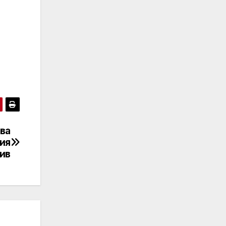
ява
ия
ив