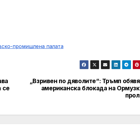
овско-промишлена палaта
ава
„Взривен по дяволите“: Тръмп обяв
 се
американска блокада на Ормузк
прол