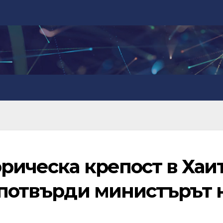
рическа крепост в Хаи
 потвърди министърът 