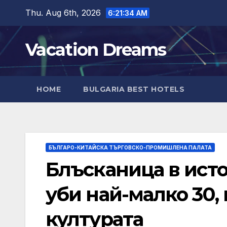
Skip
Thu. Aug 6th, 2026
6:21:36 AM
to
content
Vacation Dreams
HOME
BULGARIA BEST HOTELS
БЪЛГАРО-КИТАЙСКА ТЪРГОВСКО-ПРОМИШЛЕНА ПАЛАТА
Блъсканица в исто
уби най-малко 30,
културата